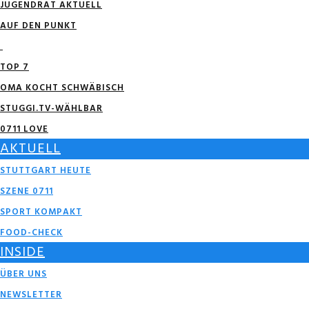
JUGENDRAT AKTUELL
AUF DEN PUNKT
TOP 7
OMA KOCHT SCHWÄBISCH
STUGGI.TV-WÄHLBAR
0711 LOVE
AKTUELL
STUTTGART HEUTE
SZENE 0711
SPORT KOMPAKT
FOOD-CHECK
INSIDE
ÜBER UNS
NEWSLETTER