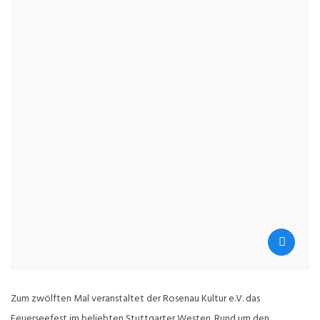
Zum zwölften Mal veranstaltet der Rosenau Kultur e.V. das
Feuerseefest im beliebten Stuttgarter Westen. Rund um den