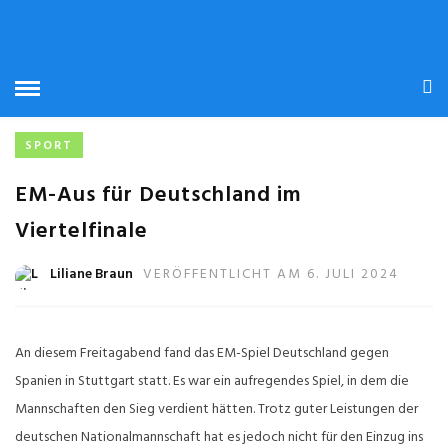
STARTSEITE
» SPIELER
SPIELER
SPORT
EM-Aus für Deutschland im
Viertelfinale
Liliane Braun
VERÖFFENTLICHT AM 6. JULI 2024
An diesem Freitagabend fand das EM-Spiel Deutschland gegen
Spanien in Stuttgart statt. Es war ein aufregendes Spiel, in dem die
Mannschaften den Sieg verdient hätten. Trotz guter Leistungen der
deutschen Nationalmannschaft hat es jedoch nicht für den Einzug ins