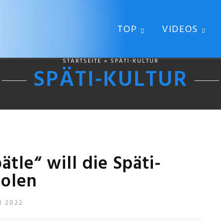
TOP
VIDEOS
STARTSEITE
» SPÄTI-KULTUR
SPÄTI-KULTUR
ätle“ will die Späti-
holen
R 2022