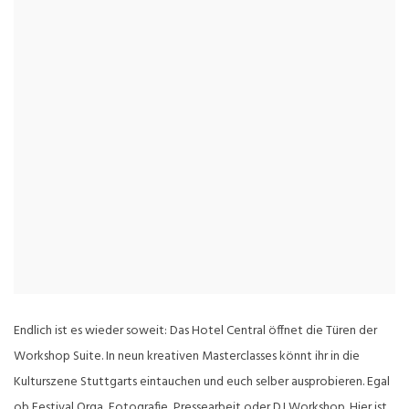
Endlich ist es wieder soweit: Das Hotel Central öffnet die Türen der
Workshop Suite. In neun kreativen Masterclasses könnt ihr in die
Kulturszene Stuttgarts eintauchen und euch selber ausprobieren. Egal
ob Festival Orga, Fotografie, Pressearbeit oder DJ Workshop. Hier ist