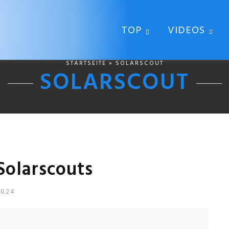
TOP
VIDEOS
STARTSEITE
» SOLARSCOUT
SOLARSCOUT
Solarscouts
2024