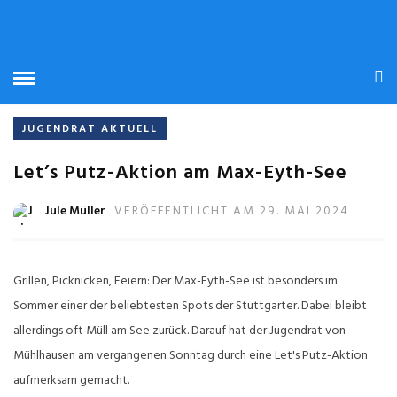
STARTSEITE
» NATUROASE
NATUROASE
JUGENDRAT AKTUELL
Let’s Putz-Aktion am Max-Eyth-See
Jule Müller
VERÖFFENTLICHT AM 29. MAI 2024
Grillen, Picknicken, Feiern: Der Max-Eyth-See ist besonders im
Sommer einer der beliebtesten Spots der Stuttgarter. Dabei bleibt
allerdings oft Müll am See zurück. Darauf hat der Jugendrat von
Mühlhausen am vergangenen Sonntag durch eine Let's Putz-Aktion
aufmerksam gemacht.