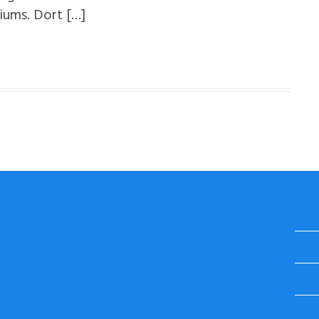
iums. Dort […]
STUGGI.TV AUF INSTAGRAM