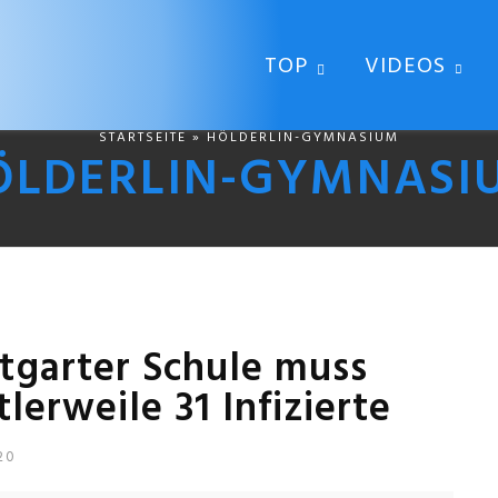
TOP
VIDEOS
STARTSEITE
» HÖLDERLIN-GYMNASIUM
ÖLDERLIN-GYMNASI
ttgarter Schule muss
lerweile 31 Infizierte
20