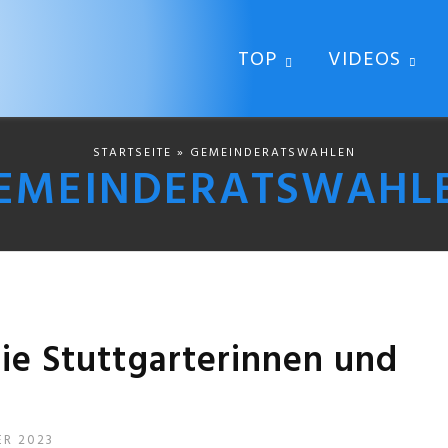
TOP
VIDEOS
STARTSEITE
» GEMEINDERATSWAHLEN
EMEINDERATSWAHL
die Stuttgarterinnen und
ER 2023