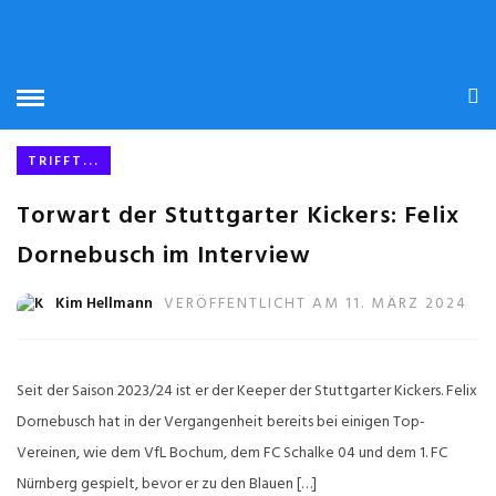
STARTSEITE
» FELIX DORNEBUSCH
FELIX DORNEBUSCH
TRIFFT...
Torwart der Stuttgarter Kickers: Felix
Dornebusch im Interview
Kim Hellmann
VERÖFFENTLICHT AM 11. MÄRZ 2024
Seit der Saison 2023/24 ist er der Keeper der Stuttgarter Kickers. Felix
Dornebusch hat in der Vergangenheit bereits bei einigen Top-
Vereinen, wie dem VfL Bochum, dem FC Schalke 04 und dem 1. FC
Nürnberg gespielt, bevor er zu den Blauen […]