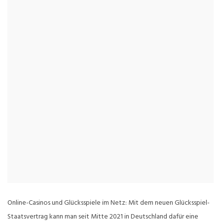
Online-Casinos und Glücksspiele im Netz: Mit dem neuen Glücksspiel-
Staatsvertrag kann man seit Mitte 2021 in Deutschland dafür eine