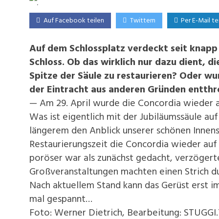
Auf Facebook teilen
Twittern
Per E-Mail te
Auf dem Schlossplatz verdeckt seit knapp 
Schloss. Ob das wirklich nur dazu dient, d
Spitze der Säule zu restaurieren? Oder w
der Eintracht aus anderen Gründen entthr
— Am 29. April wurde die Concordia wieder 
Was ist eigentlich mit der Jubiläumssäule auf
längerem den Anblick unserer schönen Innenst
Restaurierungszeit die Concordia wieder auf
poröser war als zunächst gedacht, verzögerte
Großveranstaltungen machten einen Strich du
Nach aktuellem Stand kann das Gerüst erst 
mal gespannt…
Foto: Werner Dietrich, Bearbeitung: STUGGI