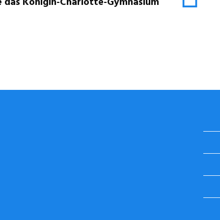
te das Königin-Charlotte-Gymnasium
STUGGI.TV AUF INSTAGRAM